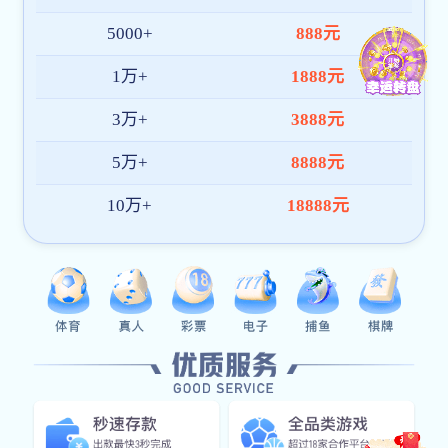
七、免责声明
本平台所提供的数据及内容仅为参考之用，所有信息按“现状”提
供。因使用服务导致的直接或间接损失，平台不承担任何责任。
八、协议修改
本平台保留随时修改本协议条款的权利。修改内容将在平台公示
并即时生效，用户继续使用服务即代表接受修改内容。
九、法律适用与争议解决
本协议适用中华人民共和国法律。如有争议，双方应协商解决，
协商不成的，应提交至平台所在地人民法院处理。
十、联系方式
如您对本协议内容有疑问或建议，可通过邮箱与我们联系：
Email：support@kahatkabir.com