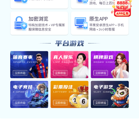
数据分布矩阵
米兰体育·网站登录入口-米兰online(中国)采用模块化方式展
现多维数据分布情况，增强数据可读性与用户行为分析效
率。
活跃用户
平均停留
67,200
3m 41s